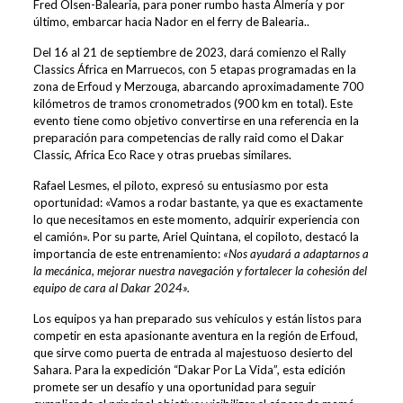
Fred Olsen-Balearia, para poner rumbo hasta Almería y por
último, embarcar hacia Nador en el ferry de Balearia..
Del 16 al 21 de septiembre de 2023, dará comienzo el Rally
Classics África en Marruecos, con 5 etapas programadas en la
zona de Erfoud y Merzouga, abarcando aproximadamente 700
kilómetros de tramos cronometrados (900 km en total). Este
evento tiene como objetivo convertirse en una referencia en la
preparación para competencias de rally raid como el Dakar
Classic, Africa Eco Race y otras pruebas similares.
Rafael Lesmes, el piloto, expresó su entusiasmo por esta
oportunidad: «Vamos a rodar bastante, ya que es exactamente
lo que necesitamos en este momento, adquirir experiencia con
el camión». Por su parte, Ariel Quintana, el copiloto, destacó la
importancia de este entrenamiento:
«Nos ayudará a adaptarnos a
la mecánica, mejorar nuestra navegación y fortalecer la cohesión del
equipo de cara al Dakar 2024».
Los equipos ya han preparado sus vehículos y están listos para
competir en esta apasionante aventura en la región de Erfoud,
que sirve como puerta de entrada al majestuoso desierto del
Sahara. Para la expedición “Dakar Por La Vida”, esta edición
promete ser un desafío y una oportunidad para seguir