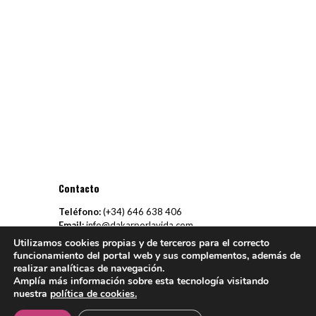
Contacto
Teléfono:
(+34)
646 638 406
Email:
info@dakarporlavida.com
Utilizamos cookies propias y de terceros para el correcto
funcionamiento del portal web y sus complementos, además de
realizar analíticas de navegación.
Amplía más información sobre esta tecnología visitando
© Dakar Por La Vida -
Aviso Legal
-
Política de Cookies
–
Política
nuestra
política de cookies.
de Privacidad
– Desarrollado por
3COM