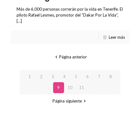
Más de 6.000 personas correrán por la vida en Tenerife. El
piloto Rafael Lesmes, promotor del “Dakar Por La Vida”,
[…]
Leer más
Página anterior
1
2
3
4
5
6
7
8
9
10
11
Página siguiente