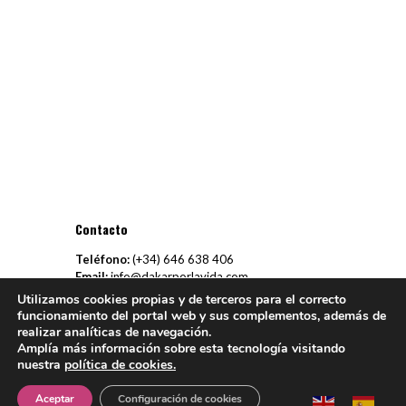
Contacto
Teléfono:
(+34)
646 638 406
Email:
info@dakarporlavida.com
Utilizamos cookies propias y de terceros para el correcto
funcionamiento del portal web y sus complementos, además de
realizar analíticas de navegación.
Amplía más información sobre esta tecnología visitando
© Dakar Por La Vida -
Aviso Legal
-
Política de Cookies
–
Política
nuestra
política de cookies.
de Privacidad
– Desarrollado por
3COM
Aceptar
Configuración de cookies