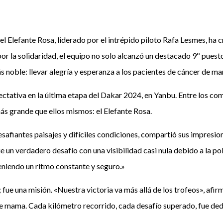
el Elefante Rosa, liderado por el intrépido piloto Rafa Lesmes, ha 
 la solidaridad, el equipo no solo alcanzó un destacado 9º puesto 
 noble: llevar alegría y esperanza a los pacientes de cáncer de m
ectativa en la última etapa del Dakar 2024, en Yanbu. Entre los co
s grande que ellos mismos: el Elefante Rosa.
esafiantes paisajes y difíciles condiciones, compartió sus impresion
 un verdadero desafío con una visibilidad casi nula debido a la pol
eniendo un ritmo constante y seguro.»
 fue una misión. «Nuestra victoria va más allá de los trofeos», af
de mama. Cada kilómetro recorrido, cada desafío superado, fue dedi