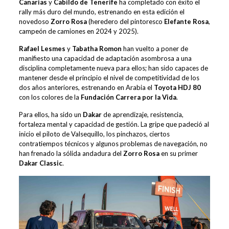
Canarias
y
Cabildo de Tenerife
ha completado con éxito el
rally más duro del mundo, estrenando en esta edición el
novedoso
Zorro Rosa
(heredero del pintoresco
Elefante Rosa
,
campeón de camiones en 2024 y 2025).
Rafael Lesmes
y
Tabatha Romon
han vuelto a poner de
manifiesto una capacidad de adaptación asombrosa a una
disciplina completamente nueva para ellos; han sido capaces de
mantener desde el principio el nivel de competitividad de los
dos años anteriores, estrenando en Arabia el
Toyota HDJ 80
con los colores de la
Fundación Carrera por la Vida
.
Para ellos, ha sido un
Dakar
de aprendizaje, resistencia,
fortaleza mental y capacidad de gestión. La gripe que padeció al
inicio el piloto de Valsequillo, los pinchazos, ciertos
contratiempos técnicos y algunos problemas de navegación, no
han frenado la sólida andadura del
Zorro Rosa
en su primer
Dakar Classic
.