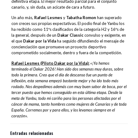
definitiva etapa. El mejor resultado parcial para el conjunto
canario, y, sin duda, un acicate de cara a futuro.
Un año más,
Rafael Lesmes
y
Tabatha Romon
han superado
con creces sus propias expectativas. El podio final de Yanbu los
ha recibido como 11ºs clasificados de la categoría H2 y 16ºs de
la general, después de un
Dakar Classic
convulso y exigente, en
el que
Dakar por la Vida
ha seguido difundiendo el mensaje de
concienciación que promueve un proyecto deportivo
comprometido socialmente, dentro y fuera de la competición.
Rafael Lesmes (Piloto Dakar por la Vida):
«¡Ya hemos
terminado el Dakar 2026! Han sido dos semanas muy duras, sobre
todo la primera. Creo que el día de descanso fue un punto de
inflexión, esta semana empezó bastante mejor y ha ido todo más
rodado. Nos despedimos además con muy buen sabor de boca, por el
tercer puesto que hemos conseguido en esta última etapa. Desde la
meta de Yanbu, todo mi cariño para las personas afectadas por el
cáncer de mama, tanto hombres como mujeres de Canarias y de toda
España. Corremos por y para ellos, y los levamos siempre en el
corazón».
Entradas relacionadas