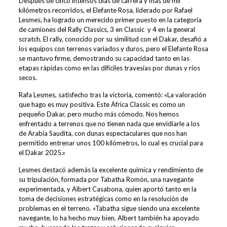
Después de cinco intensos días de carrera y más de mil
kilómetros recorridos, el Elefante Rosa, liderado por Rafael
Lesmes, ha logrado un merecido primer puesto en la categoría
de camiones del Rally Classics, 3 en Classic y 4 en la general
scratch. El rally, conocido por su similitud con el Dakar, desafió a
los equipos con terrenos variados y duros, pero el Elefante Rosa
se mantuvo firme, demostrando su capacidad tanto en las
etapas rápidas como en las difíciles travesías por dunas y ríos
secos.
Rafa Lesmes, satisfecho tras la victoria, comentó: «La valoración
que hago es muy positiva. Este África Classic es como un
pequeño Dakar, pero mucho más cómodo. Nos hemos
enfrentado a terrenos que no tienen nada que envidiarle a los
de Arabia Saudita, con dunas espectaculares que nos han
permitido entrenar unos 100 kilómetros, lo cual es crucial para
el Dakar 2025.»
Lesmes destacó además la excelente química y rendimiento de
su tripulación, formada por Tabatha Romón, una navegante
experimentada, y Albert Casabona, quien aportó tanto en la
toma de decisiones estratégicas como en la resolución de
problemas en el terreno. «Tabatha sigue siendo una excelente
navegante, lo ha hecho muy bien. Albert también ha apoyado